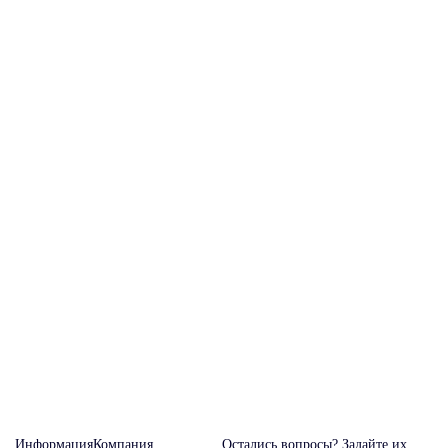
Информация
Компания
Остались вопросы? Задайте их