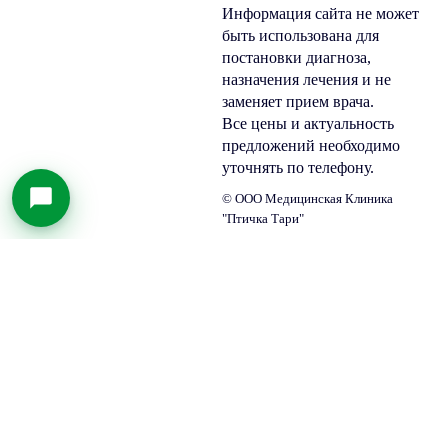
Информация сайта не может
быть использована для
постановки диагноза,
назначения лечения и не
заменяет прием врача.
Все цены и актуальность
предложений необходимо
уточнять по телефону.
© ООО Медицинская Клиника
"Птичка Тари"
Главная
Меню
Главная
Контакты
×
Пациентам
Мы обрабатываем cookies, чтобы сделать наш сайт удобнее и
персонализированее для вас. Подробнее:
политика использования
Услуги
«cookies»
и
«политики конфиденциальности»
.
Настройки cookies
Консультация стоматолога
Выберите, какие файлы cookie вы разрешаете использовать:
Профилактика
Необходимые файлы cookie