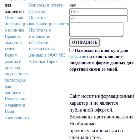
для
Вопросы и ответы
нам
пациентов
Гарантия
Основная
Политика
информация
конфиденциальности
о клинике
Политика в
Правила
отношении
ОТПРАВИТЬ
оказания
обработки
услуг
персональных
Нажимая на кнопку я даю
Режим
данных в ООО МК
согласие
на использование
работы и
«Птичка Тари»
введённых в форму данных для
правила
обратной связи со мной.
внутреннего
распорядка
для
пациентов
Сайт носит информационный
Положение
характер и не является
о гарантии
публичной офертой.
Наши
Возможны противопоказания.
специалисты
Необходимо
проконсультироваться со
специалистом.